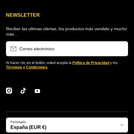
NEWSLETTER
Reciber las ultimas ofertas, los productos más vendido y mucho
más...
Correo electrónico
Al hacer clic en el botón, usted acepta la
Política de Privacidad
y los
Términos y Condiciones
.
instagramcom/clubstockers/
tiktokcom/@stockerssupplier
youtubecom/@stockersEcommerce
País/región
España (EUR €)