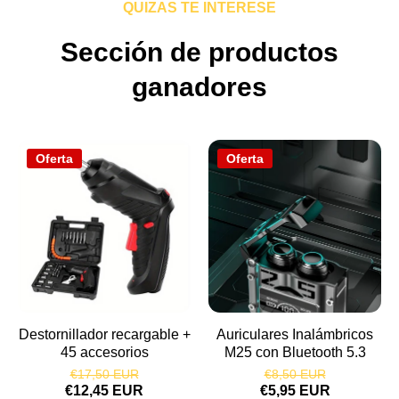
QUIZAS TE INTERESE
Sección de productos
ganadores
Oferta
Oferta
Destornillador recargable +
Auriculares Inalámbricos
45 accesorios
M25 con Bluetooth 5.3
€17,50 EUR
€8,50 EUR
€12,45 EUR
€5,95 EUR