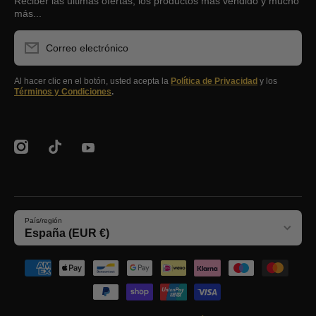
Reciber las ultimas ofertas, los productos más vendido y mucho
más...
Correo electrónico
Al hacer clic en el botón, usted acepta la
Política de Privacidad
y los
Términos y Condiciones
.
instagramcom/clubstockers/
tiktokcom/@stockerssupplier
youtubecom/@stockersEcommerce
País/región
España (EUR €)
Formas de pago