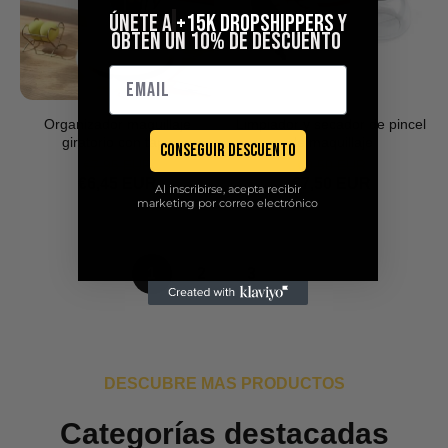
ÚNETE A
+15k DROPSHIPPERS
Y
OBTEN UN 10% DE DESCUENTO
Organizador maquillaje
Limpiador y secador de pincel
giratorio con tapa
de maquillaje
Conseguir descuento
€7,95 EUR
€9,50 EUR
€6,45 EUR
€7,50 EUR
Al inscribirse, acepta recibir
marketing por correo electrónico
1
2
3
DESCUBRE MAS PRODUCTOS
Categorías destacadas