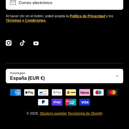
Correo electrónico
Al hacer clic en el botón, usted acepta la
Política de Privacidad
y los
Términos y Condiciones
.
instagramcom/clubstockers/
tiktokcom/@stockerssupplier
youtubecom/@stockersEcommerce
País/región
España (EUR €)
Formas de pago
© 2026,
Stockers supplier
Tecnología de Shopify