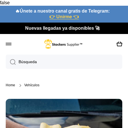
false
Ir directamente al contenido
🔥Únete a nuestro canal gratis de Telegram:
👉 Unirme 👈
Nuevas llegadas ya disponibles 🚀
Carri
Búsqueda
Home
Vehículos