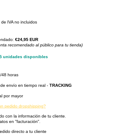
de IVA no incluidos
endado:
€24,95 EUR
enta recomendado al público para tu tienda)
55 unidades disponibles
/48 horas
de envío en tiempo real -
TRACKING
al por mayor
n pedido dropshipping?
do con la información de tu cliente.
atos en "facturación".
dido directo a tu cliente