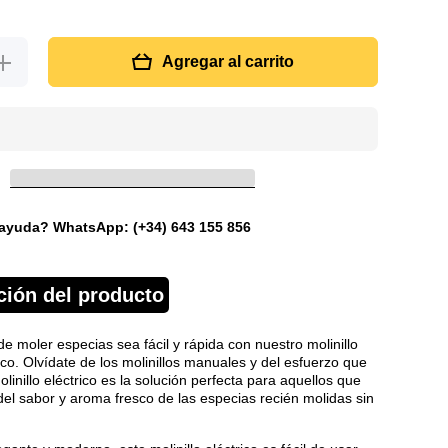
Aumentar
Agregar al carrito
cantidad
para
Molinillo
moledor
eléctrico
utomático
ayuda? WhatsApp: (+34) 643 155 856
ción del producto
de moler especias sea fácil y rápida con nuestro molinillo
ico. Olvídate de los molinillos manuales y del esfuerzo que
linillo eléctrico es la solución perfecta para aquellos que
 del sabor y aroma fresco de las especias recién molidas sin