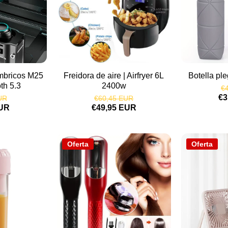
ámbricos M25
Freidora de aire | Airfryer 6L
Botella ple
th 5.3
2400w
€
€3
UR
€60,45 EUR
EUR
€49,95 EUR
Oferta
Oferta