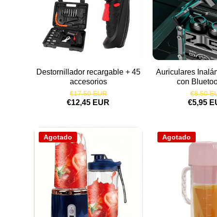
Destornillador recargable + 45
Auriculares Inal
accesorios
con Bluetoo
€17,50 EUR
€8,50 E
€12,45 EUR
€5,95 
Agotado
Agotado