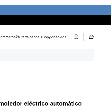
Iniciar
Carrito
commerce
🎁Oferta tienda +Copy
Video Ads
sesión
 moledor eléctrico automático