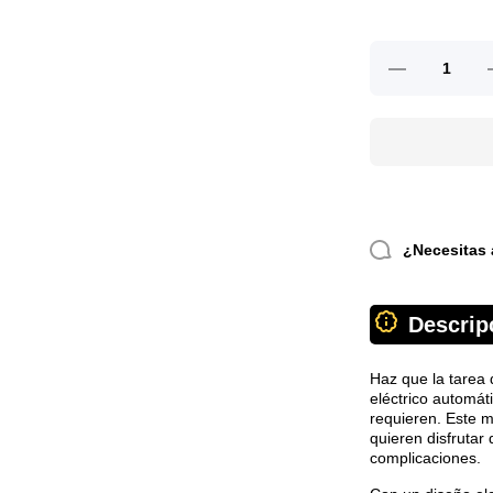
Reducir
cantidad
para
Molinillo
moledor
eléctrico
automático
a
¿Necesitas 
Descrip
Haz que la tarea 
eléctrico automát
requieren. Este mo
quieren disfrutar
complicaciones.