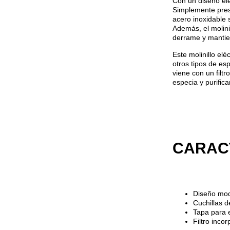
Con un diseño ele
Simplemente pres
acero inoxidable
Además, el molini
derrame y mantien
Este molinillo elé
otros tipos de es
viene con un filt
especia y purifica
CARACT
Diseño mod
Cuchillas d
Tapa para e
Filtro inco