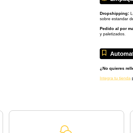
Dropshipping:
L
sobre estandar d
Pedido al por m
y paletizados.
Automat
¿No quieres rel
Integra tu tienda
p