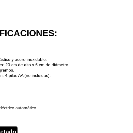
FICACIONES:
lástico y acero inoxidable.
s: 20 cm de alto x 6 cm de diámetro.
gramos.
n: 4 pilas AA (no incluidas).
:
eléctrico automático.
etado