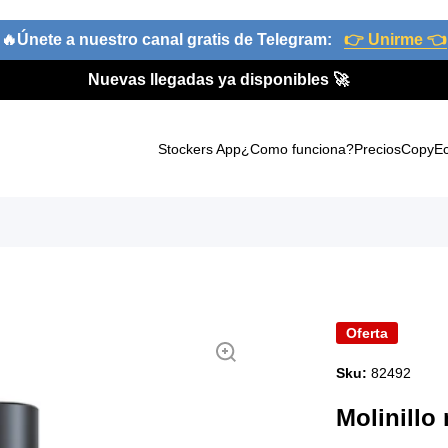
🔥Únete a nuestro canal gratis de Telegram:
👉 Unirme 👈
Nuevas llegadas ya disponibles 🚀
Stockers App
¿Como funciona?
Precios
CopyE
oducto
Oferta
Sku:
82492
Molinillo