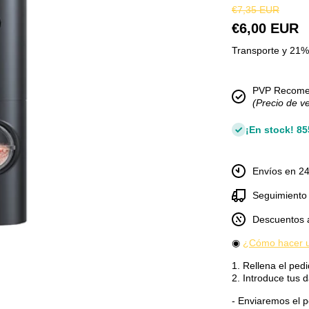
€7,35 EUR
€6,00 EUR
Transporte y 21% 
PVP Recom
(Precio de v
¡En stock! 8
Envíos en 24
Seguimiento 
Descuentos 
◉
¿Cómo hacer u
1. Rellena el pedi
dal
2. Introduce tus d
- Enviaremos el pe