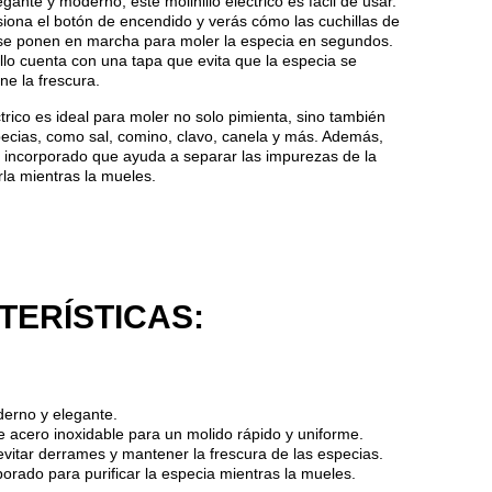
gante y moderno, este molinillo eléctrico es fácil de usar.
iona el botón de encendido y verás cómo las cuchillas de
 se ponen en marcha para moler la especia en segundos.
llo cuenta con una tapa que evita que la especia se
e la frescura.
ctrico es ideal para moler no solo pimienta, sino también
pecias, como sal, comino, clavo, canela y más. Además,
ro incorporado que ayuda a separar las impurezas de la
rla mientras la mueles.
ERÍSTICAS:
erno y elegante.
e acero inoxidable para un molido rápido y uniforme.
vitar derrames y mantener la frescura de las especias.
rporado para purificar la especia mientras la mueles.