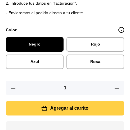
2. Introduce tus datos en "facturación".
- Enviaremos el pedido directo a tu cliente
Color
Negro
Rojo
Azul
Rosa
Reducir
Aumentar
cantidad
cantidad
para
para
Termo
Termo
frío y
frío y
Agregar al carrito
calor
calor con
con
pantalla
pantalla