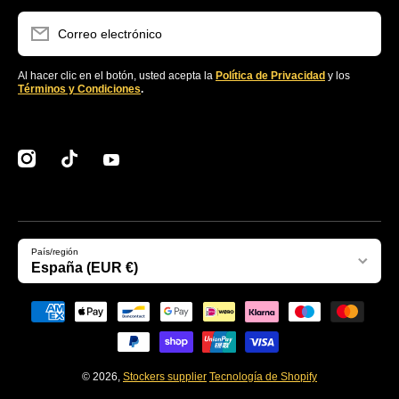
Correo electrónico
Al hacer clic en el botón, usted acepta la
Política de Privacidad
y los
Términos y Condiciones
.
instagramcom/clubstockers/
tiktokcom/@stockerssupplier
youtubecom/@stockersEcommerce
País/región
España (EUR €)
Formas de pago
© 2026,
Stockers supplier
Tecnología de Shopify