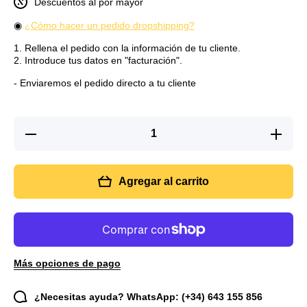
Descuentos al por mayor
◉
¿Cómo hacer un pedido dropshipping?
1. Rellena el pedido con la información de tu cliente.
2. Introduce tus datos en "facturación".
- Enviaremos el pedido directo a tu cliente
Reducir
Aumenta
cantidad
cantida
para
para
Pesador de
Pesador 
maleta
maleta
Agregar al carrito
digital
digital
herramienta
herramien
electrónica
electróni
para colgar
para colg
equipaje,
equipaje
Más opciones de pago
¿Necesitas ayuda? WhatsApp: (+34) 643 155 856