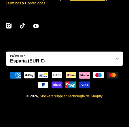
Términos y Condiciones
.
instagramcom/clubstockers/
tiktokcom/@stockerssupplier
youtubecom/@stockersEcommerce
País/región
España (EUR €)
Formas de pago
© 2026,
Stockers supplier
Tecnología de Shopify