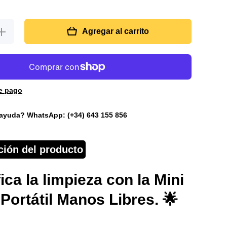
umentar
Agregar al carrito
cantidad
ara Mini
Mopa
Portátil
e pago
ayuda? WhatsApp: (+34) 643 155 856
ción del producto
ica la limpieza con la Mini
Portátil Manos Libres. 🌟