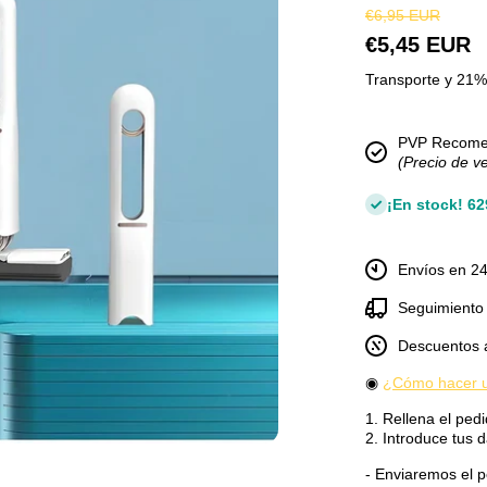
€6,95 EUR
€5,45 EUR
Transporte y 21% 
PVP Recom
(Precio de v
¡En stock! 6
Envíos en 24
Seguimiento 
Descuentos 
◉
¿Cómo hacer u
1. Rellena el pedi
2. Introduce tus d
dal
- Enviaremos el pe