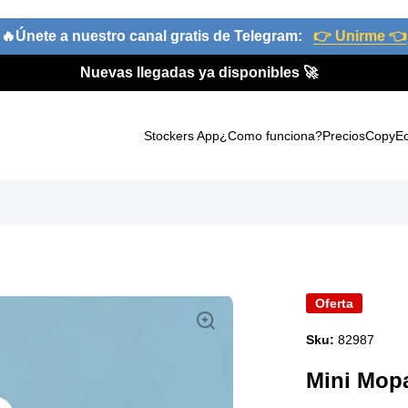
🔥Únete a nuestro canal gratis de Telegram:
👉 Unirme 👈
Nuevas llegadas ya disponibles 🚀
Stockers App
¿Como funciona?
Precios
CopyE
oducto
Oferta
Sku:
82987
Mini Mopa