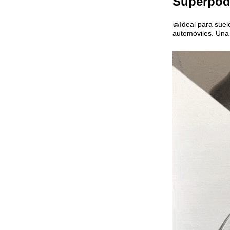
Superpoder
🧽Ideal para suel
automóviles. Una