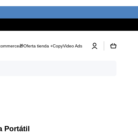
Iniciar
Carrito
commerce
🎁Oferta tienda +Copy
Video Ads
sesión
 Portátil