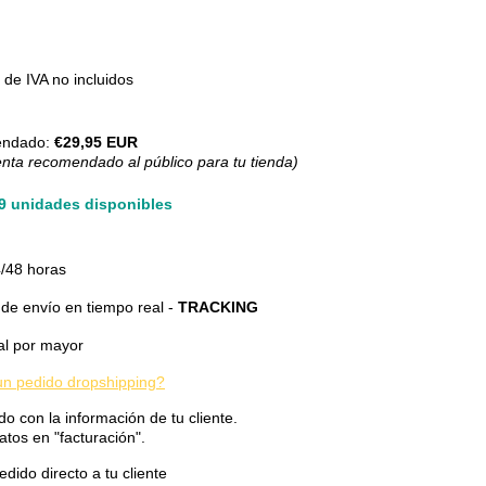
de IVA no incluidos
endado:
€29,95 EUR
enta recomendado al público para tu tienda)
29 unidades disponibles
/48 horas
de envío en tiempo real -
TRACKING
al por mayor
n pedido dropshipping?
do con la información de tu cliente.
atos en "facturación".
dido directo a tu cliente