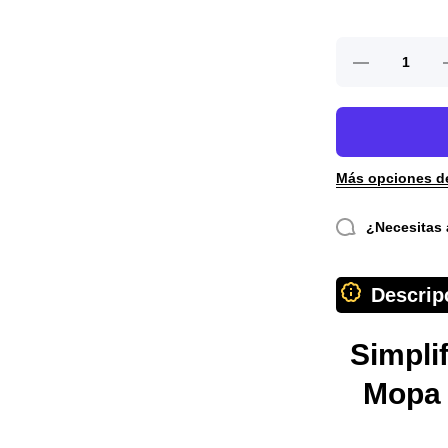
Reducir
A
cantidad
para
p
Mini
Mopa
Portátil
Más opciones d
¿Necesitas 
Descrip
Simplif
Mopa 