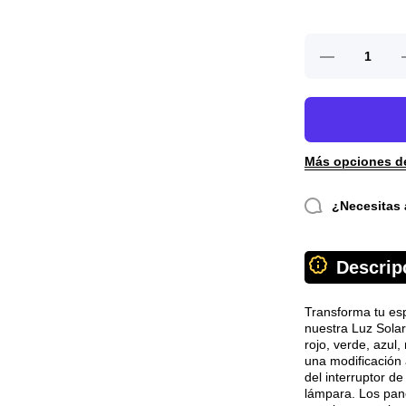
Reducir
A
cantidad
para
Luz
solar
rgb 7
led
Más opciones d
¿Necesitas 
Descrip
Transforma tu esp
nuestra Luz Sola
rojo, verde, azul
una modificación 
del interruptor d
lámpara. Los pan