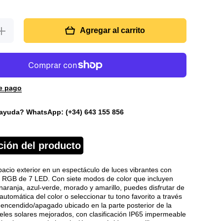
umentar
Agregar al carrito
cantidad
para Luz
solar rgb
7 led
e pago
ayuda? WhatsApp: (+34) 643 155 856
ción del producto
acio exterior en un espectáculo de luces vibrantes con
r RGB de 7 LED. Con siete modos de color que incluyen
, naranja, azul-verde, morado y amarillo, puedes disfrutar de
automática del color o seleccionar tu tono favorito a través
e encendido/apagado ubicado en la parte posterior de la
eles solares mejorados, con clasificación IP65 impermeable