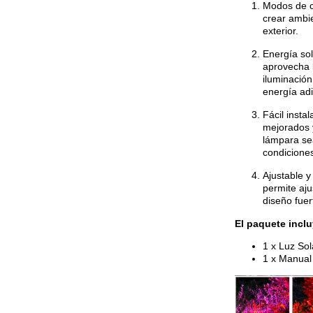
Modos de co
crear ambie
exterior.
Energía sol
aprovecha l
iluminación
energía adi
Fácil insta
mejorados 
lámpara se
condiciones
Ajustable y
permite aju
diseño fuer
El paquete inclu
1 x Luz So
1 x Manual