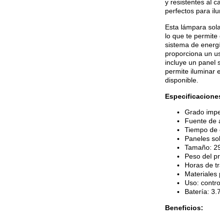
y resistentes al c
perfectos para il
Esta lámpara sola
lo que te permite 
sistema de energí
proporciona un us
incluye un panel 
permite iluminar 
disponible.
Especificacione
Grado impe
Fuente de a
Tiempo de 
Paneles so
Tamaño: 29
Peso del p
Horas de t
Materiales 
Uso: contro
Batería: 3
Beneficios: