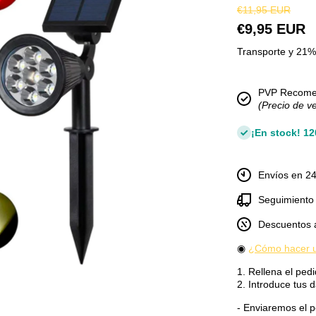
€11,95 EUR
€9,95 EUR
Transporte y 21% 
PVP Recom
(Precio de v
¡En stock! 1
Envíos en 24
Seguimiento 
Descuentos 
◉
¿Cómo hacer u
1. Rellena el pedi
2. Introduce tus d
dal
- Enviaremos el pe