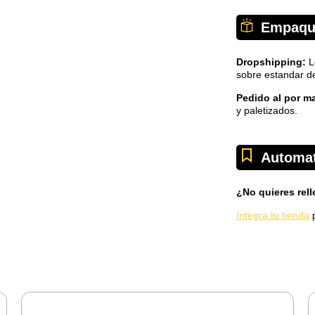
Empaqu
Dropshipping:
L
sobre estandar d
Pedido al por m
y paletizados.
Automat
¿No quieres rel
Integra tu tienda
p