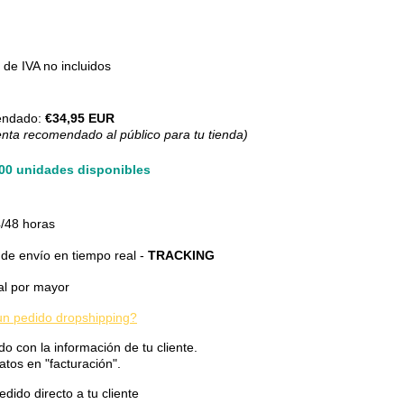
de IVA no incluidos
endado:
€34,95 EUR
enta recomendado al público para tu tienda)
200 unidades disponibles
/48 horas
de envío en tiempo real -
TRACKING
al por mayor
n pedido dropshipping?
do con la información de tu cliente.
atos en "facturación".
dido directo a tu cliente