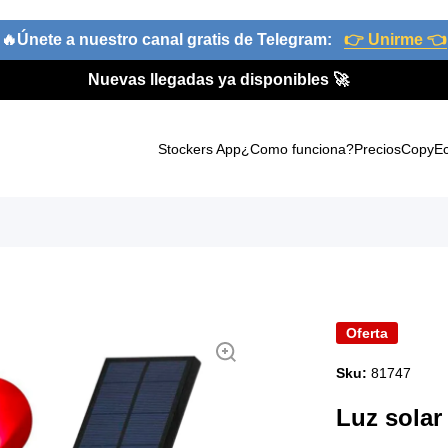
🔥Únete a nuestro canal gratis de Telegram:
👉 Unirme 👈
Nuevas llegadas ya disponibles 🚀
Stockers App
¿Como funciona?
Precios
CopyE
oducto
Oferta
Sku:
81747
Luz solar