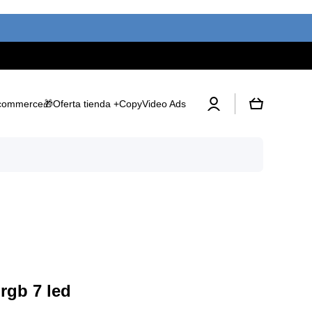
Iniciar
Carrito
commerce
🎁Oferta tienda +Copy
Video Ads
sesión
 rgb 7 led