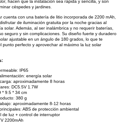
alor, hacen que la instalación sea rápida y sencilla, y son
uminar céspedes y jardines.
r cuenta con una batería de litio incorporada de 2200 mAh,
disfrutar de iluminación gratuita por la noche gracias al
a solar. Además, al ser inalámbrica y no requerir baterías,
o seguro y sin complicaciones. Su diseño fuerte y duradero
solar ajustable en un ángulo de 180 grados, lo que te
el punto perfecto y aprovechar al máximo la luz solar
s:
rmeable: IP65
limentación: energía solar
carga: aproximadamente 8 horas
lares: DC5.5V 1.7W
 * 9.5 * 34 cm
roducto: 380 g
rabajo: aproximadamente 8-12 horas
principales: ABS de protección ambiental
l de luz + control de interruptor
.7V 2200mAh