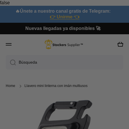
false
Ir directamente al contenido
🔥Únete a nuestro canal gratis de Telegram:
👉 Unirme 👈
Nuevas llegadas ya disponibles 🚀
Carri
Búsqueda
Home
Llavero mini linterna con imán multiusos
Ir directamente a la información del producto