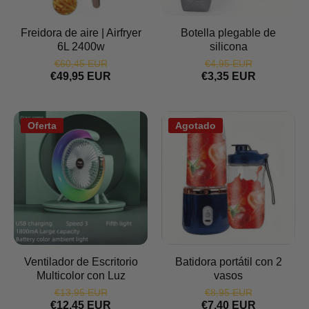
Freidora de aire | Airfryer
Botella plegable de
6L 2400w
silicona
€60,45 EUR
€4,95 EUR
€49,95 EUR
€3,35 EUR
Oferta
Agotado
Ventilador de Escritorio
Batidora portátil con 2
Multicolor con Luz
vasos
€13,95 EUR
€8,95 EUR
€12,45 EUR
€7,40 EUR