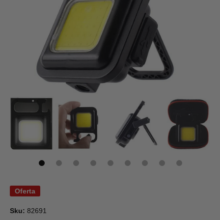
Abrir elemento multimedia 1 en una ventana modal
Oferta
Sku:
82691