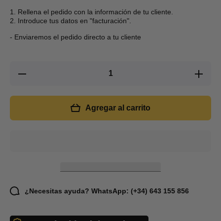
1. Rellena el pedido con la información de tu cliente.
2. Introduce tus datos en "facturación".
- Enviaremos el pedido directo a tu cliente
Reducir
Aumentar
cantidad
cantidad
para
para
Llavero
Llavero
mini
mini
Agregar al carrito
linterna
linterna
con imán
con imán
multiusos
multiusos
¿Necesitas ayuda? WhatsApp: (+34) 643 155 856