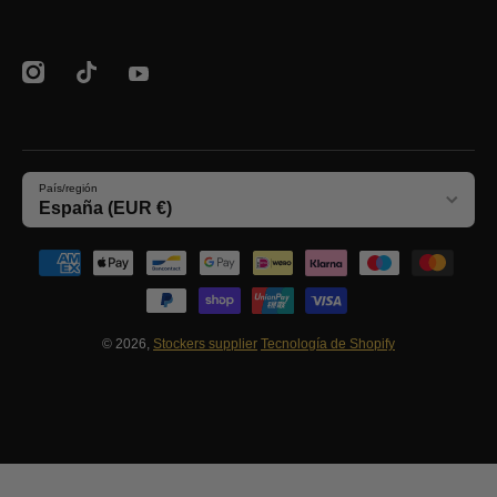
instagramcom/clubstockers/
tiktokcom/@stockerssupplier
youtubecom/@stockersEcommerce
País/región
España (EUR €)
Formas de pago
© 2026,
Stockers supplier
Tecnología de Shopify