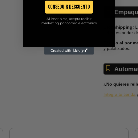
Conseguir descuento
Empaqu
Al inscribirse, acepta recibir
marketing por correo electrónico
Dropshipping:
L
sobre estandar d
Pedido al por m
y paletizados.
Automat
¿No quieres rel
Integra tu tienda
p