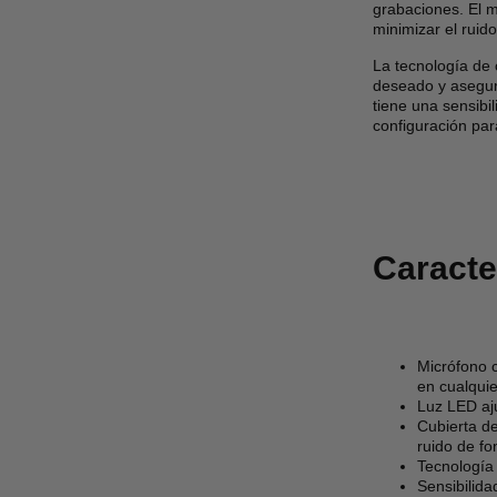
grabaciones. El 
minimizar el ruid
La tecnología de 
deseado y asegura
tiene una sensibil
configuración par
Caracte
Micrófono 
en cualquie
Luz LED aju
Cubierta de
ruido de f
Tecnología 
Sensibilida