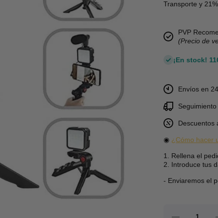
Transporte y 21% 
PVP Recome
(Precio de v
¡En stock! 1
Envíos en 24
Seguimiento 
Descuentos 
◉
¿Cómo hacer u
1. Rellena el pedi
2. Introduce tus d
- Enviaremos el pe
dal
Reducir
A