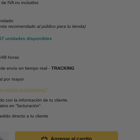
de IVA no incluidos
ndado:
enta recomendado al público para tu tienda)
167 unidades disponibles
/48 horas
de envío en tiempo real -
TRACKING
al por mayor
n pedido dropshipping?
do con la información de tu cliente.
atos en "facturación".
dido directo a tu cliente
umentar
Agregar al carrito