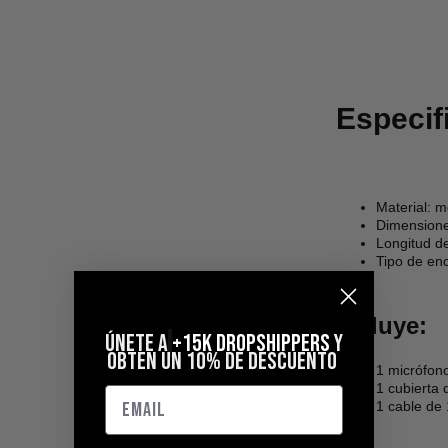
Especif
Material: m
Dimensione
Longitud de
Tipo de en
Incluye:
ÚNETE A
+15k DROPSHIPPERS
Y
OBTEN UN 10% DE DESCUENTO
1 micrófon
1 cubierta
1 cable de