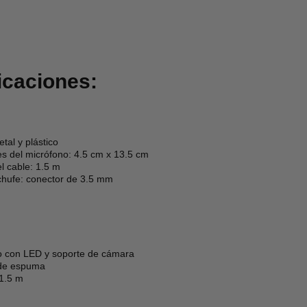
icaciones:
etal y plástico
s del micrófono: 4.5 cm x 13.5 cm
l cable: 1.5 m
chufe: conector de 3.5 mm
o con LED y soporte de cámara
 de espuma
 1.5 m