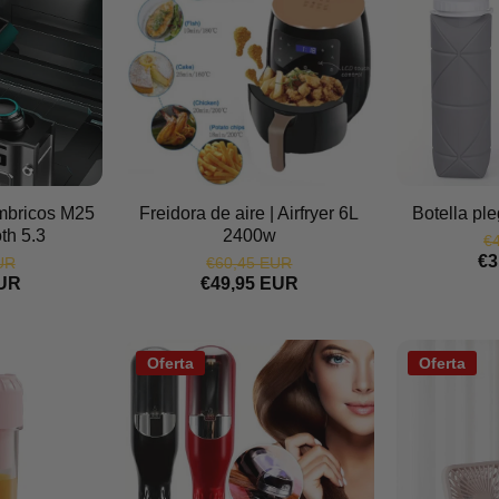
ámbricos M25
Freidora de aire | Airfryer 6L
Botella ple
th 5.3
2400w
€
€3
UR
€60,45 EUR
EUR
€49,95 EUR
Oferta
Oferta