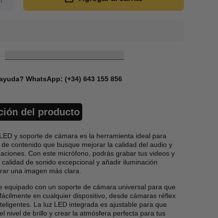
cantidad
para Kit
de
rabación
de video
para
teléfono
ayuda? WhatsApp: (+34) 643 155 856
ción del producto
LED y soporte de cámara es la herramienta ideal para
 de contenido que busque mejorar la calidad del audio y
aciones. Con este micrófono, podrás grabar tus videos y
calidad de sonido excepcional y añadir iluminación
grar una imagen más clara.
ne equipado con un soporte de cámara universal para que
ácilmente en cualquier dispositivo, desde cámaras réflex
nteligentes. La luz LED integrada es ajustable para que
l nivel de brillo y crear la atmósfera perfecta para tus