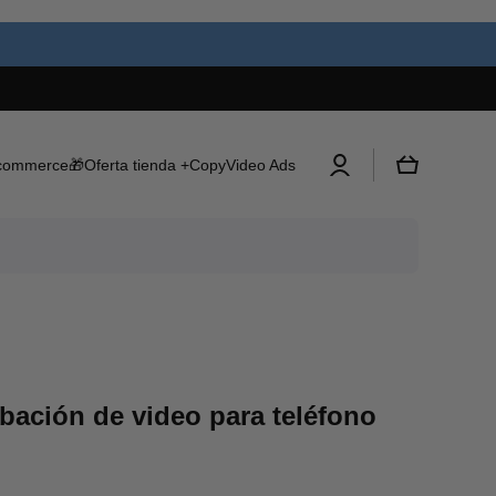
Iniciar
Carrito
commerce
🎁Oferta tienda +Copy
Video Ads
sesión
abación de video para teléfono