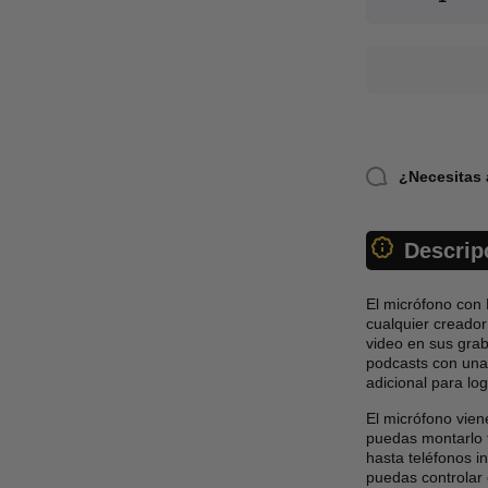
cantidad
para Kit
de
grabación
g
de video
para
teléfono
¿Necesitas 
Descrip
El micrófono con 
cualquier creador
video en sus grab
podcasts con una 
adicional para lo
El micrófono vie
puedas montarlo f
hasta teléfonos i
puedas controlar e