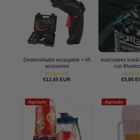
Destornillador recargable + 45
Auriculares Inal
accesorios
con Bluetoo
€17,50 EUR
€8,50 E
€12,45 EUR
€5,95 
Agotado
Agotado