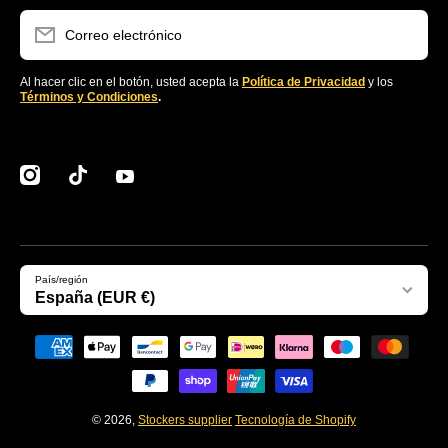
Correo electrónico
Al hacer clic en el botón, usted acepta la
Política de Privacidad
y los
Términos y Condiciones
.
instagramcom/clubstockers/
tiktokcom/@stockerssupplier
youtubecom/@stockersEcommerce
País/región
España (EUR €)
Formas de pago
© 2026,
Stockers supplier
Tecnología de Shopify