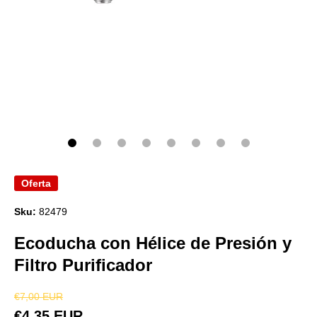
Abrir elemento multimedia 1 en una ventana modal
Oferta
Sku:
82479
Ecoducha con Hélice de Presión y
Filtro Purificador
€7,00 EUR
€4,35 EUR