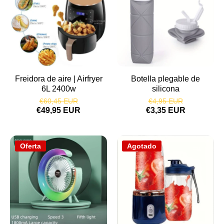
Freidora de aire | Airfryer
Botella plegable de
6L 2400w
silicona
€60,45 EUR
€4,95 EUR
€49,95 EUR
€3,35 EUR
Oferta
Agotado