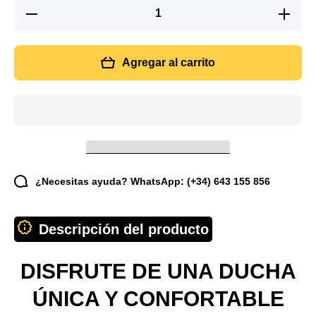
Reducir
Aumenta
cantidad
cantidad
para
para
Ecoducha
Ecoduch
con Hélice
con Hélic
Agregar al carrito
de Presión
de Presió
y Filtro
y Filtro
Purificador
Purificad
¿Necesitas ayuda? WhatsApp: (+34) 643 155 856
Descripción del producto
DISFRUTE DE UNA DUCHA
ÚNICA Y CONFORTABLE