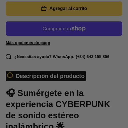
V13 PLUS |
V13 PLU
Transparentes
Transpar
Agregar al carrito
Más opciones de pago
¿Necesitas ayuda? WhatsApp: (+34) 643 155 856
Descripción del producto
🎧 Sumérgete en la
experiencia CYBERPUNK
de sonido estéreo
inalámbrico 🌟