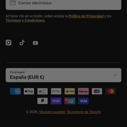
Correo electrónico
Al hacer clic en el botón, usted acepta la
Política de Privacidad
y los
Términos y Condiciones
.
instagramcom/clubstockers/
tiktokcom/@stockerssupplier
youtubecom/@stockersEcommerce
País/región
España (EUR €)
Formas de pago
© 2026,
Stockers supplier
Tecnología de Shopify