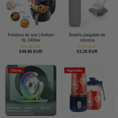
Freidora de aire | Airfryer
Botella plegable de
6L 2400w
silicona
€60,45 EUR
€4,95 EUR
€49,95 EUR
€3,35 EUR
Oferta
Agotado