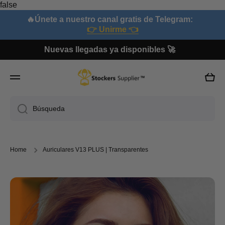
false
Ir directamente al contenido
🔥Únete a nuestro canal gratis de Telegram:
👉 Unirme 👈
Nuevas llegadas ya disponibles 🚀
Carri
Búsqueda
Home
Auriculares V13 PLUS | Transparentes
Ir directamente a la información del producto