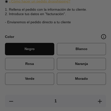
◉
¿Cómo hacer un pedido dropshipping?
1. Rellena el pedido con la información de tu cliente.
2. Introduce tus datos en "facturación".
- Enviaremos el pedido directo a tu cliente
Color
Negro
Blanco
Rosa
Naranja
Verde
Morado
Reducir
Aument
cantidad para
cantidad
Auriculares
Auricul