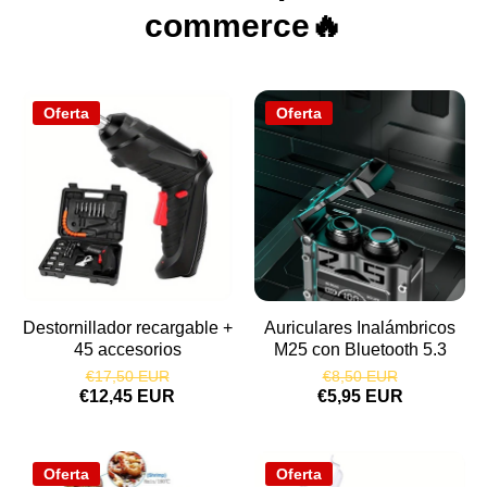
commerce🔥
Oferta
Oferta
Destornillador recargable +
Auriculares Inalámbricos
45 accesorios
M25 con Bluetooth 5.3
€17,50 EUR
€8,50 EUR
€12,45 EUR
€5,95 EUR
Oferta
Oferta