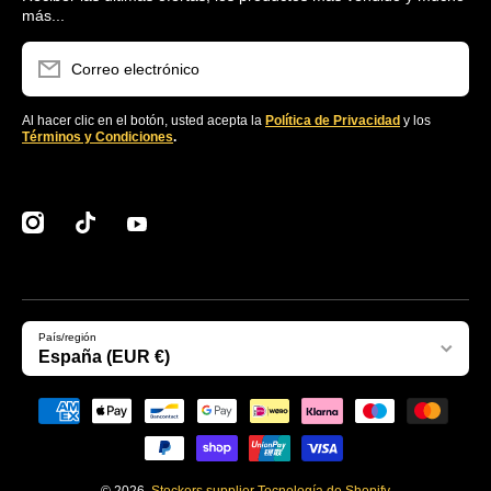
más...
Correo electrónico
Al hacer clic en el botón, usted acepta la
Política de Privacidad
y los
Términos y Condiciones
.
instagramcom/clubstockers/
tiktokcom/@stockerssupplier
youtubecom/@stockersEcommerce
País/región
España (EUR €)
Formas de pago