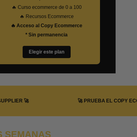
🔥 Curso ecommerce de 0 a 100
🔥 Recursos Ecommerce
🔥 Acceso al Copy Ecommerce
* Sin permanencia
Elegir este plan
R 🚀
🚀 PRUEBA EL COPY ECOMMER
S SEMANAS