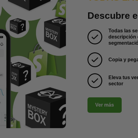
Descubre 
Todas las s
descripción 
segmentació
Copia y peg
Eleva tus v
sector
Ver más