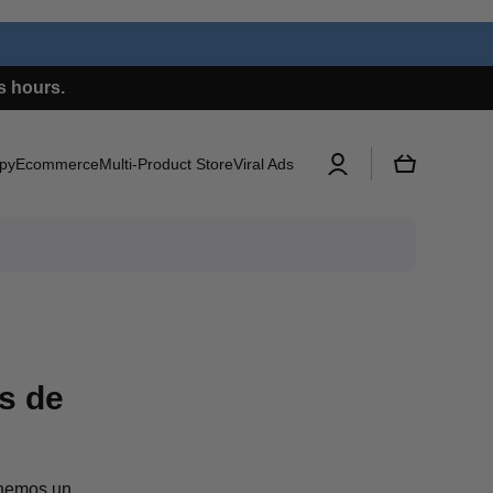
ess hours.
Log
Cart
pyEcommerce
Multi-Product Store
Viral Ads
in
s de
enemos un