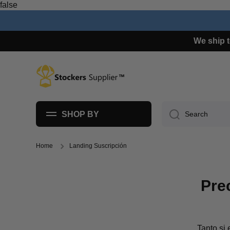
false
Skip to content
We ship t
SHOP BY
Search
Home
Landing Suscripción
Pre
Tanto si