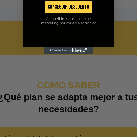
8,90€
Conseguir descuento
10,20€
Al inscribirse, acepta recibir
marketing por correo electrónico
*IVA no incluido
COMO SABER
¿Qué plan se adapta mejor a tu
necesidades?