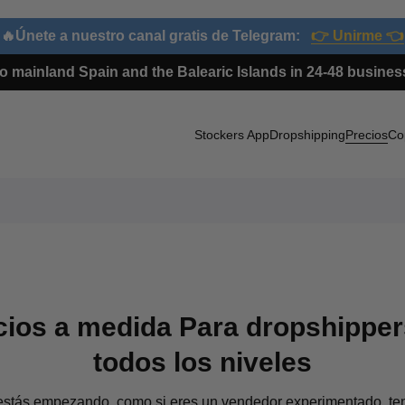
🔥Únete a nuestro canal gratis de Telegram:
👉 Unirme 👈
o mainland Spain and the Balearic Islands in 24-48 busin
Stockers App
Dropshipping
Precios
Co
cios a medida Para dropshipper
todos los niveles
 estás empezando, como si eres un vendedor experimentado, t