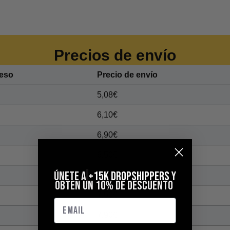
Precios de envío
eso
Precio de envío
5,08€
6,10€
6,90€
6,50€
ÚNETE A
+15k DROPSHIPPERS
Y
6.90€
OBTEN UN 10% DE DESCUENTO
7,50€
7,90€